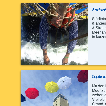
Amsterd
Städtet
& anges
& Stran
Meer an
in kurzer
Segeln a
Mit den 
Meer zu
ziehen &
Vielleic
Strand, 