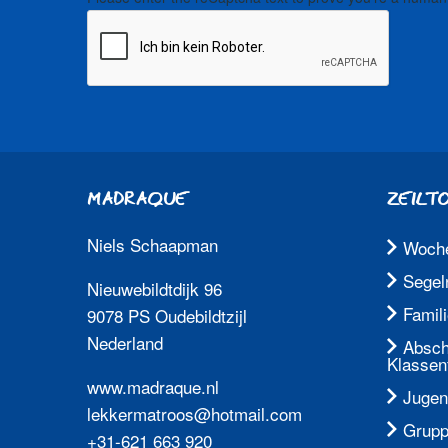
MADRAQUE
ZEILT
Niels Schaapman
Woch
Segel
Nieuwebildtdijk 96
Famil
9078 PS Oudebildtzijl
Nederland
Absch
Klassen
www.madraque.nl
Jugen
lekkermatroos@hotmail.com
Grupp
+31-621 663 920