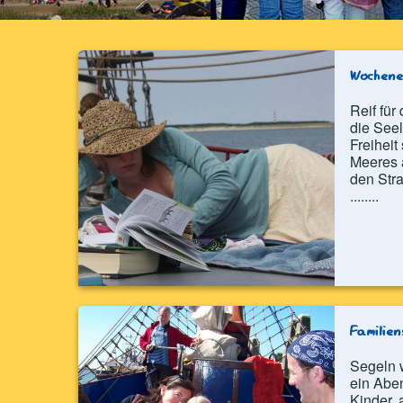
Wochene
Reif fü
die See
Freiheit
Meeres 
den Str
........
Familien
Segeln w
ein Aben
Kinder, 