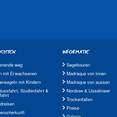
OCHTEN
INFORMATIE
enende weg
Segeltouren
n mit Erwachsenen
Madraque von innen
iensegeln mit Kindern
Madraque von aussen
lussfahrt, Studienfahrt &
Nordsee & IJsselmeer
fahrt
Trockenfallen
dreisen
Preise
enunterkunft
Galerie