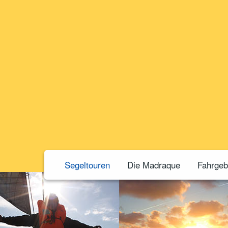
Segeltouren
Die Madraque
Fahrgeb