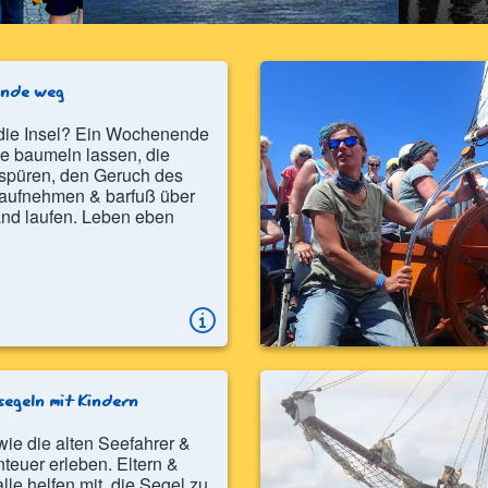
nde weg
r die Insel? Ein Wochenende
le baumeln lassen, die
 spüren, den Geruch des
aufnehmen & barfuß über
and laufen. Leben eben
segeln mit Kindern
ie die alten Seefahrer &
teuer erleben. Eltern &
alle helfen mit, die Segel zu