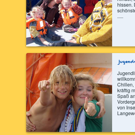
hissen. 
schönst
.....
Jugendr
Jugendli
willkomm
Chillen,
kräftig
Spaß an
Vorderg
von Inse
Langewei