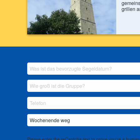
gemeins
grillen a
Please enter the reCaptcha text to prove you're a human